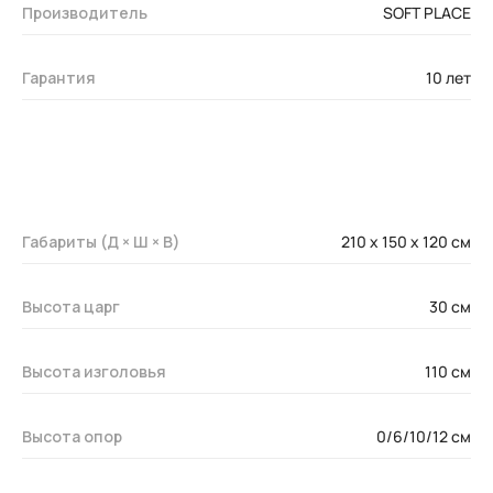
Производитель
SOFT PLACE
Гарантия
10 лет
Габариты (Д × Ш × В)
210 x 150 х 120 см
Высота царг
30 см
Высота изголовья
110 см
Высота опор
0/6/10/12 см