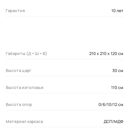
Гарантия
10 лет
Габариты (Д × Ш × В)
210 x 210 х 120 см
Высота царг
30 см
Высота изголовья
110 см
Высота опор
0/6/10/12 см
Материал каркаса
ДСП/МДФ