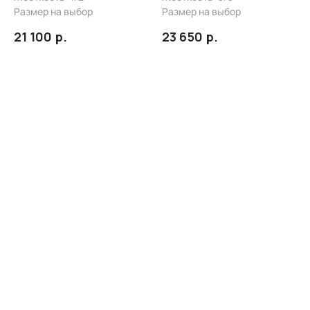
Размер на выбор
Размер на выбор
р.
р.
21 100
23 650
Каталог
Для покупателей
Кровати
Адреса магазинов
Диваны
Доставка и сборка
Матрасы
Оплата
Прикроватные тумбы
Гарантия
Комоды
Индивидуальные заказы
Подушки для сна
Каталог тканей
Текстиль для дома