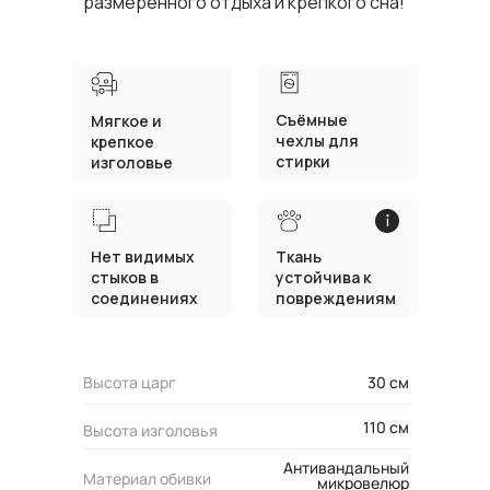
размеренного отдыха и крепкого сна!
Съёмные
Мягкое и
чехлы для
крепкое
стирки
изголовье
Нет видимых
Ткань
стыков в
устойчива к
соединениях
повреждениям
Высота царг
30 см
110 см
Высота изголовья
Антивандальный
Материал обивки
микровелюр