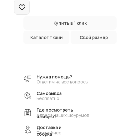
Купить в 1 клик
Каталог ткани
Свой размер
Нужна помощь?
Ответим на все вопросы
Самовывоз
Бесплатно
Где посмотреть
Адреса наших шоурумов
вживую?
Доставка и
Подробнее
сборка