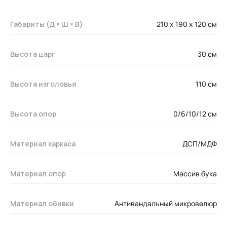
Габариты (Д × Ш × В)
210 x 190 х 120 см
Высота царг
30 см
Высота изголовья
110 см
Высота опор
0/6/10/12 см
Материал каркаса
ДСП/МДФ
Материал опор
Массив бука
Материал обивки
Антивандальный микровелюр